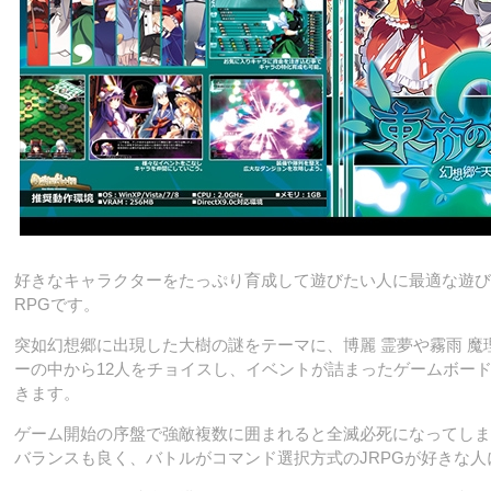
好きなキャラクターをたっぷり育成して遊びたい人に最適な遊び
RPGです。
突如幻想郷に出現した大樹の謎をテーマに、博麗 霊夢や霧雨 魔
ーの中から12人をチョイスし、イベントが詰まったゲームボー
きます。
ゲーム開始の序盤で強敵複数に囲まれると全滅必死になってしま
バランスも良く、バトルがコマンド選択方式のJRPGが好きな人