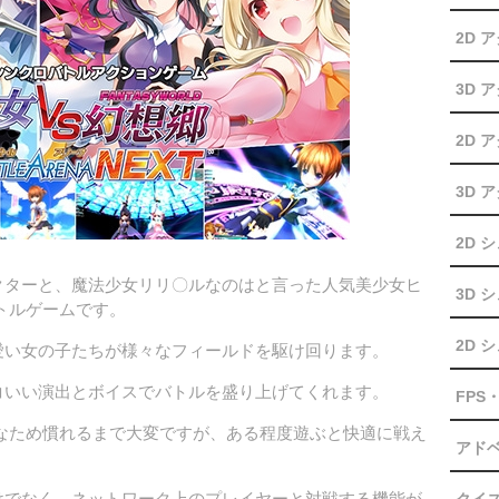
2D 
3D 
2D 
3D 
2D 
クターと、魔法少女リリ〇ルなのはと言った人気美少女ヒ
3D 
トルゲームです。
2D 
愛い女の子たちが様々なフィールドを駆け回ります。
コいい演出とボイスでバトルを盛り上げてくれます。
FPS・
なため慣れるまで大変ですが、ある程度遊ぶと快適に戦え
アド
けでなく、ネットワーク上のプレイヤーと対戦する機能が