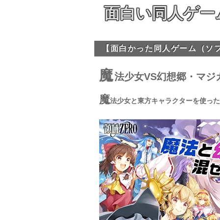
面白い同人ゲー
【面白かった同人ゲーム（ソ
魔
法少女VS幻想郷・マジ
魔
法少女と東方キャラクターを使った