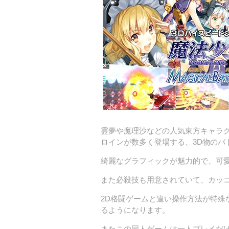
霊夢や魔理沙などの人気東方キャラ
ロインが数多く登場する、3D物のバ
綺麗なグラフィックが魅力的で、可
また必殺技も用意されていて、カッ
2D格闘ゲームと違い操作方法が特殊
るようになります。
またこの同人ゲームは一人プレイだ