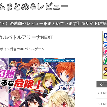
ムまとめ＆レビュー
フト）の感想やレビューをまとめています】※サイト維持
カルバトルアリーナNEXT
ボイス付きの3Dバトルゲーム
ゲ
2D R
3D R