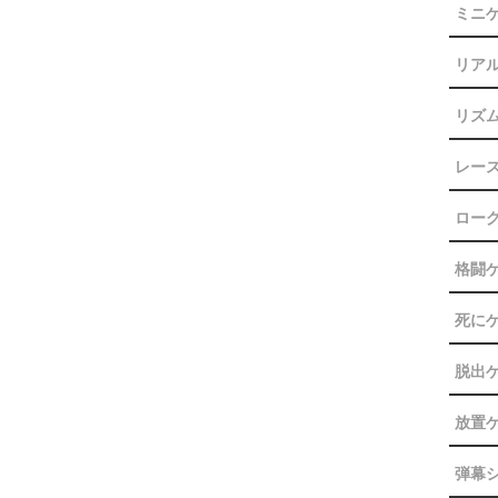
ミニ
リア
リズ
レー
ロー
格闘
死に
脱出
放置
弾幕